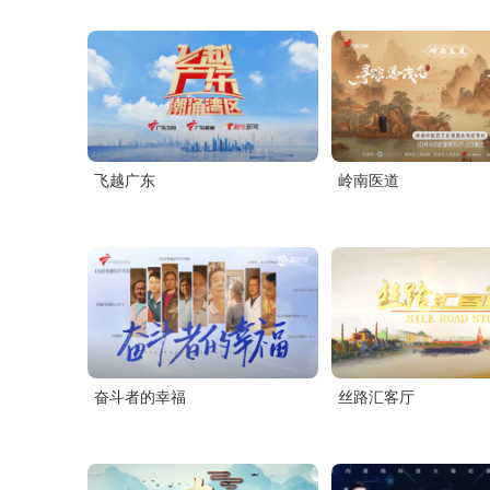
飞越广东
岭南医道
奋斗者的幸福
丝路汇客厅