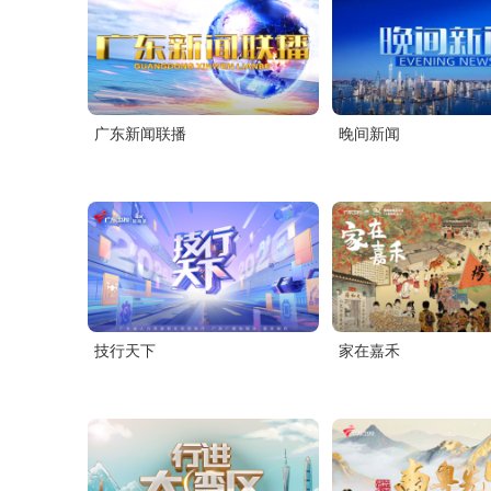
广播
融媒工作室
广东新闻联播
晚间新闻
剧集
广东新闻广
交通之声
南方生活广
珠江之声
股市广播
技行天下
家在嘉禾