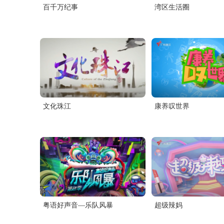
百千万纪事
湾区生活圈
文化珠江
康养叹世界
粤语好声音—乐队风暴
超级辣妈