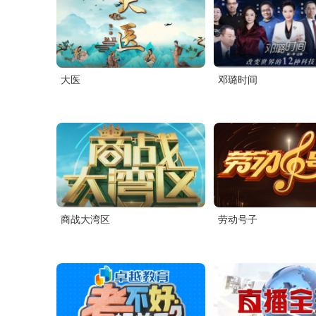
大医
邓璐时间
商战大湾区
劳动号子