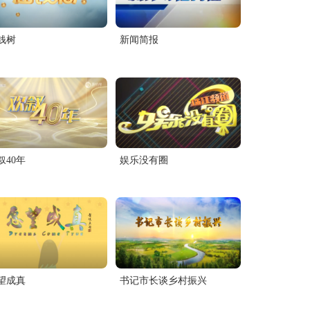
钱树
新闻简报
叙40年
娱乐没有圈
望成真
书记市长谈乡村振兴