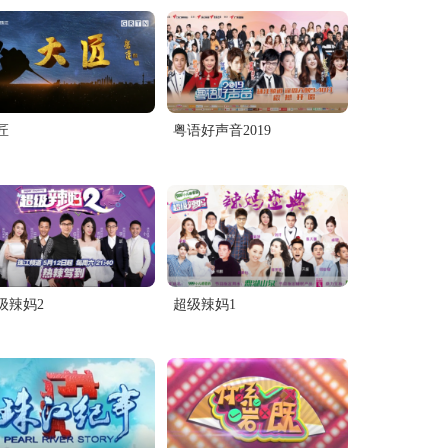
匠
粤语好声音2019
级辣妈2
超级辣妈1