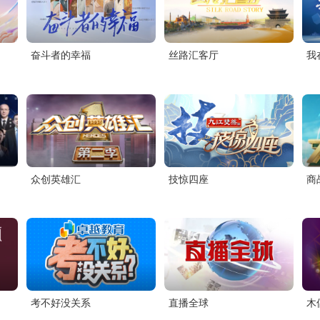
奋斗者的幸福
丝路汇客厅
我
众创英雄汇
技惊四座
商
考不好没关系
直播全球
木