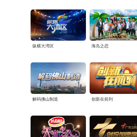
纵横大湾区
海岛之恋
解码佛山制造
创新在前列