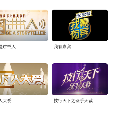
是讲书人
我有嘉宾
人大爱
技行天下之圣手天裁