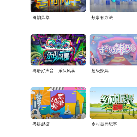
粤韵风华
烦事有办法
粤语好声音—乐队风暴
超级辣妈
粤讲越掂
乡村振兴纪事