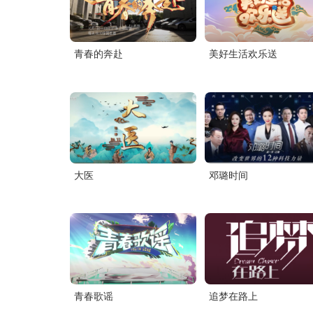
青春的奔赴
美好生活欢乐送
大医
邓璐时间
青春歌谣
追梦在路上