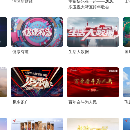
湾区新财经
幸福快乐在一起——2026广
山
东卫视大湾区跨年歌会
健康有道
生活大数据
国
见多识广
百年奋斗为人民
飞