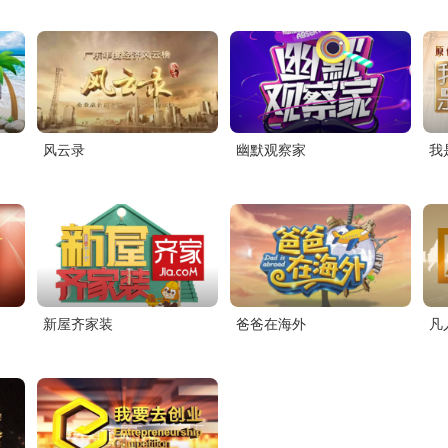
风云录
幽默观察家
我
新屋齐家装
爸爸在海外
凡