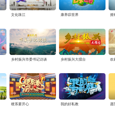
文化珠江
康养叹世界
摇
乡村振兴市委书记访谈
乡村振兴大擂台
欢
梗系要开心
我的好私教
愿