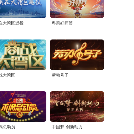
在大湾区退役
粤菜好师傅
战大湾区
劳动号子
偶总动员
中国梦·创新动力