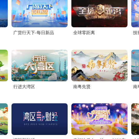
城市之声
文体广播
广货行天下-每日新品
全球零距离
技
行进大湾区
南粤先贤
南