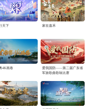
珠江之声
股市广播
行天下
家在嘉禾
粤4K画卷
爱我国防——第二届广东省
军旅歌曲歌咏比赛