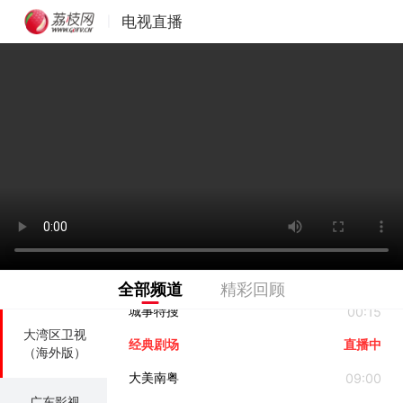
湾区文化坊
16:30
电视直播
|
广东卫视
我爱返寻味
17:30
湾区最新闻
18:00
广东珠江
午夜经典剧场
18:50
广东新闻
每日运动派
22:00
湾区文化坊
22:10
广东民生
国歌
23:00
广东体育
大美南粤
23:01
笑口组
23:55
大湾区卫视
全部频道
精彩回顾
城事特搜
00:15
大湾区卫视
经典剧场
直播中
（海外版）
大美南粤
09:00
广东影视