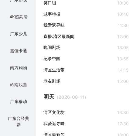
笑口组
10:30
城事特搜
10:40
4K超高清
我爱返寻味
11:30
广东少儿
直播:湾区最新闻
12:00
晚间剧场
13:05
嘉佳卡通
纪录中国
13:55
南方购物
湾区生活带
14:15
老友剧场
15:00
岭南戏曲
明天
（2026-08-11）
广东移动
湾区文化坊
16:30
广东台经典
我爱返寻味
17:30
剧
湾区最新闻
18:00