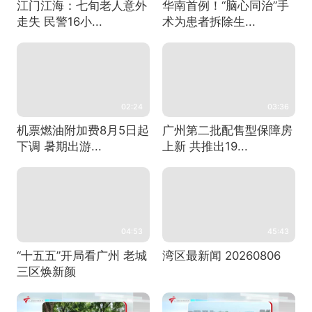
江门江海：七旬老人意外
华南首例！“脑心同治”手
走失 民警16小...
术为患者拆除生...
02:24
03:36
机票燃油附加费8月5日起
广州第二批配售型保障房
下调 暑期出游...
上新 共推出19...
04:53
45:43
“十五五”开局看广州 老城
湾区最新闻 20260806
三区焕新颜