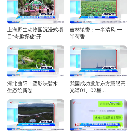
00:12
00:20
上海野生动物园沉浸式项
吉林镇赉：一半清风 一
目“奇趣探秘”开...
半荷香
00:16
00:18
河北曲阳：鹭影映碧水
我国成功发射东方慧眼高
生态绘新卷
光谱01、02星...
00:26
01:33