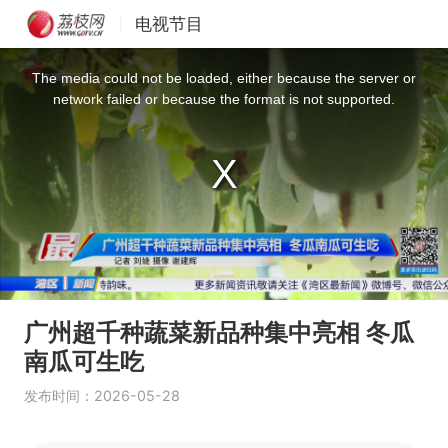
电视节目
|
This
is
a
The media could not be loaded, either because the server or
modal
window.
network failed or because the format is not supported.
广州超千种蔬菜新品种集中亮相 冬瓜
南瓜可生吃
发布时间：2026-05-28