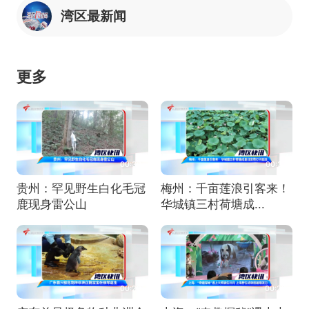
湾区最新闻
更多
00:30
00:37
贵州：罕见野生白化毛冠
梅州：千亩莲浪引客来！
鹿现身雷公山
华城镇三村荷塘成...
00:29
00:28