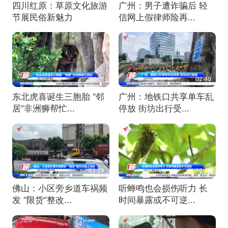
四川红原：草原文化旅游
广州：男子遭诈骗后 轻
节展民俗新魅力
信网上假律师险再...
03:01
02:40
东北虎喜诞生三胞胎 “邻
广州：地铁口共享单车乱
居”非洲狮帮忙...
停放 街坊出行受...
03:28
03:46
佛山：小区旁乡道车祸频
听蝉鸣也会损伤听力 长
发 “限货”整改...
时间暴露或不可逆...