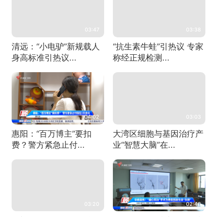
03:47
03:38
清远：“小电驴”新规载人
“抗生素牛蛙”引热议 专家
身高标准引热议...
称经正规检测...
04:02
03:03
惠阳：“百万博主”要扣
大湾区细胞与基因治疗产
费？警方紧急止付...
业“智慧大脑”在...
03:20
02:43