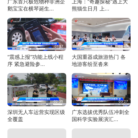
广东首只极危物种非洲企
上海：“奇趣探秘”遇上大
鹅宝宝在横琴诞生...
熊猫生日月 上...
01:37
02:49
“震感上报”功能上线小程
大国重器成旅游热门 各
序 紧急避险参...
地游客纷至沓来
02:35
03:27
深圳无人车运营实现区级
广东选拔优秀队伍冲刺全
全覆盖
国科学实验展演汇...