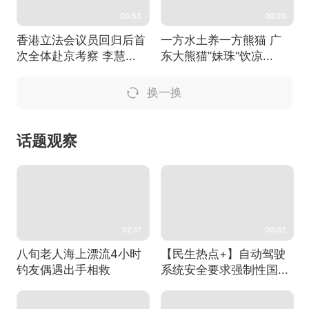
00:53
00:20
香港立法会议员回归后首
一方水土养一方熊猫 广
次全体赴京考察 李慧...
东大熊猫”妹珠“饮凉...
换一换
话题观察
02:17
00:32
八旬老人海上漂流4小时
【民生热点+】自动驾驶
钓友偶遇出手相救
系统安全要求强制性国...