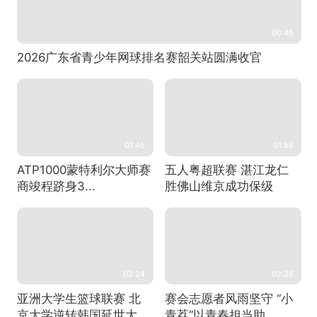
00:45
2026广东省青少年网球排名赛韶关站圆满收官
01:46
01:56
ATP1000蒙特利尔大师赛
五人粤超联赛 湛江龙仁
商竣程跻身3...
胜佛山维京成功保级
02:24
02:28
亚洲大学生篮球联赛 北
赛会志愿者风雨坚守 “小
京大学逆转韩国延世大...
青荔”以青春担当助...