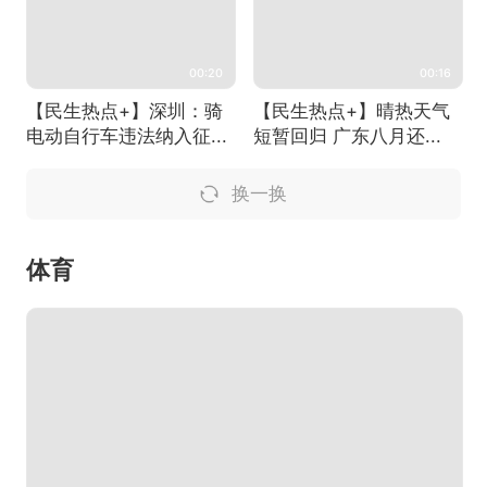
00:20
00:16
【民生热点+】深圳：骑
【民生热点+】晴热天气
电动自行车违法纳入征...
短暂回归 广东八月还...
换一换
体育