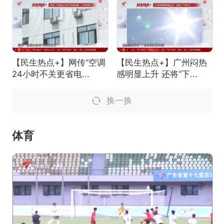
00:18
00:10
【民生热点+】网传“空调
【民生热点+】广州闷热
24小时不关更省电...
感明显上升 还将“下...
换一换
体育