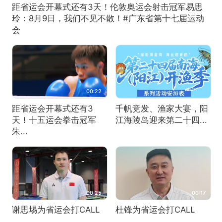
距省运会开幕式还有3天！伦敦奥运会射击冠军易思
玲：8月9日，我们不见不散！#广东省第十七届运动
会
00:22
距省运会开幕式还有3
千帆竞发、渔家大宴，阳
天！十五运会拳击冠军
江海陵岛迎来第二十四...
朱...
00:25
00:17
谢思埸为省运会打CALL
杜锋为省运会打CALL