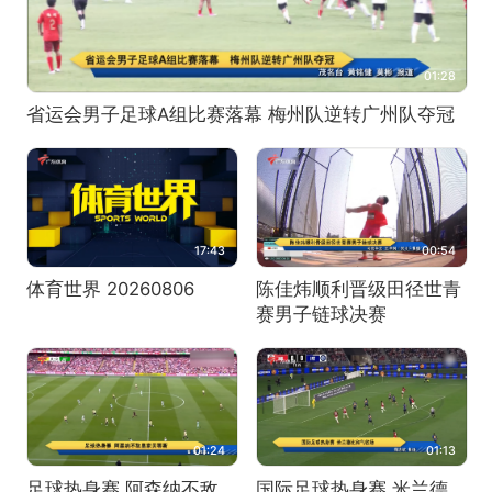
01:28
省运会男子足球A组比赛落幕 梅州队逆转广州队夺冠
17:43
00:54
体育世界 20260806
陈佳炜顺利晋级田径世青
赛男子链球决赛
01:24
01:13
足球热身赛 阿森纳不敌
国际足球热身赛 米兰德