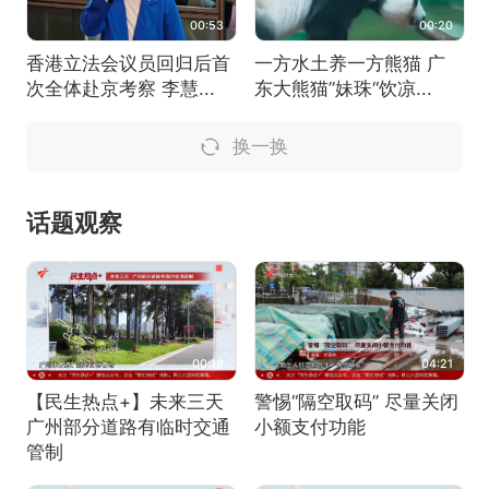
00:53
00:20
香港立法会议员回归后首
一方水土养一方熊猫 广
次全体赴京考察 李慧...
东大熊猫”妹珠“饮凉...
换一换
话题观察
00:18
04:21
【民生热点+】未来三天
警惕“隔空取码” 尽量关闭
广州部分道路有临时交通
小额支付功能
管制