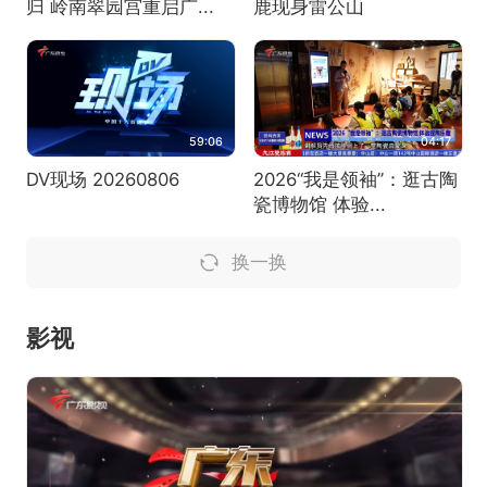
归 岭南翠园宫重启广...
鹿现身雷公山
59:06
04:17
DV现场 20260806
2026“我是领袖”：逛古陶
瓷博物馆 体验...
换一换
影视