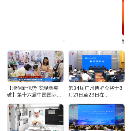
学习进行时
广
04:38
02:06
【增创新优势 实现新突
第34届广州博览会将于8
破】第十六届中国国际...
月21日至23日在...